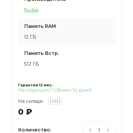
VARTU
Nubia
Кофемашины
OUKITEL
Память RAM
Мини-Печи
12 ГБ
BAFF
Соковыжималки
Память Встр.
Xstorm
512 ГБ
Прочие Приборы
PATONA
СВЧ
Гарантия 12 мес.
Xtorm
Не подошло? Обмен 14 дней.
На складе:
0
₽
Количество: