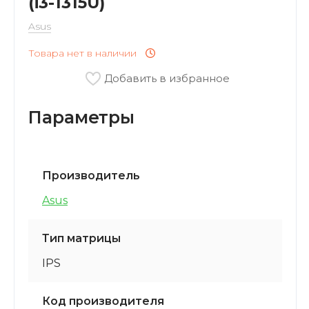
(i3-1315U)
VARTU
Asus
Кофемашины
OUKITEL
Товара нет в наличии
Мини-Печи
Добавить в избранное
BAFF
Параметры
Соковыжималки
Xstorm
Прочие Приборы
PATONA
Производитель
СВЧ
Asus
Xtorm
Тип матрицы
IPS
Код производителя