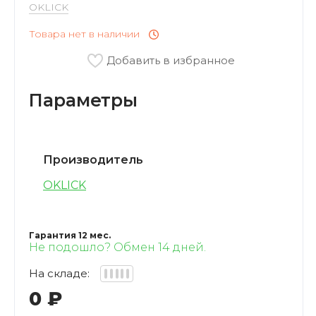
OKLICK
VARTU
Товара нет в наличии
Кофемашины
OUKITEL
Добавить в избранное
Мини-Печи
BAFF
Параметры
Соковыжималки
Xstorm
Прочие Приборы
Производитель
PATONA
OKLICK
СВЧ
Xtorm
Гарантия 12 мес.
Не подошло? Обмен 14 дней.
На складе:
0
₽