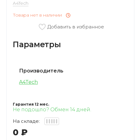
A4Tech
VARTU
Товара нет в наличии
Кофемашины
OUKITEL
Добавить в избранное
Мини-Печи
BAFF
Параметры
Соковыжималки
Xstorm
Прочие Приборы
Производитель
PATONA
A4Tech
СВЧ
Xtorm
Гарантия 12 мес.
Не подошло? Обмен 14 дней.
На складе:
0
₽