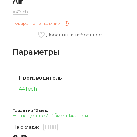
Air
VARTU
A4Tech
Кофемашины
OUKITEL
Товара нет в наличии
Мини-Печи
Добавить в избранное
BAFF
Параметры
Соковыжималки
Xstorm
Прочие Приборы
PATONA
Производитель
СВЧ
A4Tech
Xtorm
Гарантия 12 мес.
Не подошло? Обмен 14 дней.
На складе: