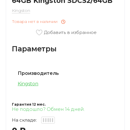
64GB Kingston SDCS2/64GB
VARTU
Kingston
Кофемашины
OUKITEL
Товара нет в наличии
Мини-Печи
Добавить в избранное
BAFF
Параметры
Соковыжималки
Xstorm
Прочие Приборы
PATONA
Производитель
СВЧ
Kingston
Xtorm
Гарантия 12 мес.
Не подошло? Обмен 14 дней.
На складе: