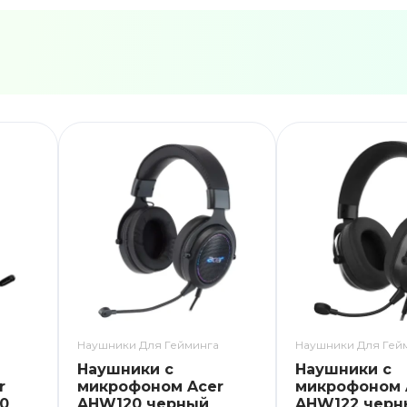
а
Наушники Для Гейминга
Наушники Для Гей
Наушники с
Наушники с
r
микрофоном Acer
микрофоном 
50
AHW120 черный
AHW122 черн