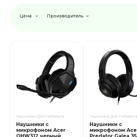
Цена
Производитель
Наушники Для Гейминга
Наушники Для Гейминг
Наушники с
Наушники с
микрофоном Acer
микрофоном Ace
OHW312 черный
Predator Galea 3