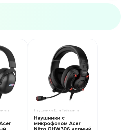
минга
Наушники Для Гейминга
Наушники с
Acer
микрофоном Acer
ый
Nitro OHW306 черный