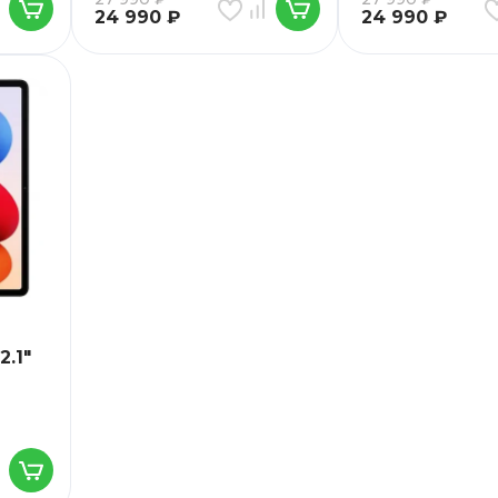
24 990
₽
24 990
₽
2.1"