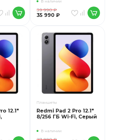
В наличии
39 990
₽
35 990
₽
Планшеты
o 12.1"
Redmi Pad 2 Pro 12.1"
,
8/256 ГБ Wi-Fi, Серый
В наличии
27 990
₽