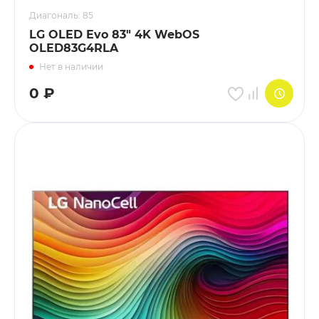
Диагональ: 85
LG OLED Evo 83" 4K WebOS
OLED83G4RLA
Нет в наличии
0
₽