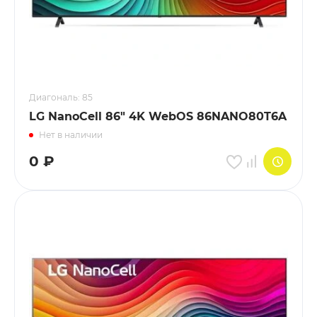
Диагональ: 85
LG NanoCell 86" 4K WebOS 86NANO80T6A
Нет в наличии
0
₽