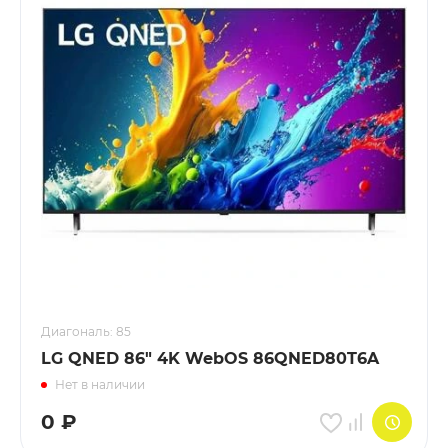
Диагональ: 85
LG QNED 86" 4K WebOS 86QNED80T6A
Нет в наличии
0
₽