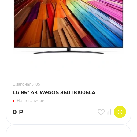
Диагональ: 85
LG 86" 4K WebOS 86UT81006LA
Нет в наличии
0
₽