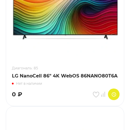
Диагональ: 85
LG NanoCell 86" 4K WebOS 86NANO80T6A
Нет в наличии
0
₽