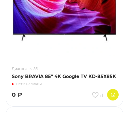
VARTU
Кофемашины
OUKITEL
Мини-Печи
BAFF
Соковыжималки
Xstorm
Прочие Приборы
Диагональ: 85
PATONA
Sony BRAVIA 85" 4K Google TV KD-85X85K
СВЧ
Нет в наличии
Xtorm
0
₽