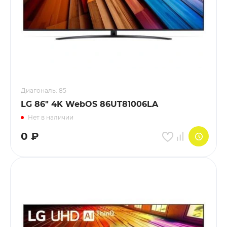
Диагональ: 85
LG 86" 4K WebOS 86UT81006LA
Нет в наличии
0
₽