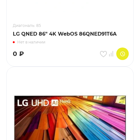
Диагональ: 85
LG QNED 86" 4K WebOS 86QNED91T6A
Нет в наличии
0
₽